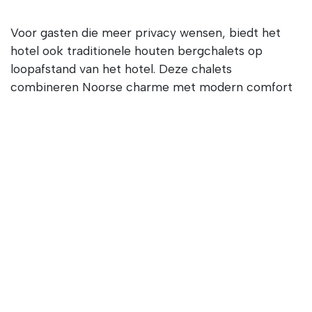
Voor gasten die meer privacy wensen, biedt het
hotel ook traditionele houten bergchalets op
loopafstand van het hotel. Deze chalets
combineren Noorse charme met modern comfort
en beschikken over volledig uitgeruste keukens,
open haarden en ruime terrassen met uitzicht op
de bergen.
Het grote voordeel is flexibiliteit. Sommige gasten
bereiden zelf ontbijt of lunch in de chalet en
dineren ’s avonds in het hotel, terwijl anderen
kiezen voor een compleet verzorgd verblijf
inclusief ontbijt, lunchpakket en driegangendiner.
Comfort, lokale