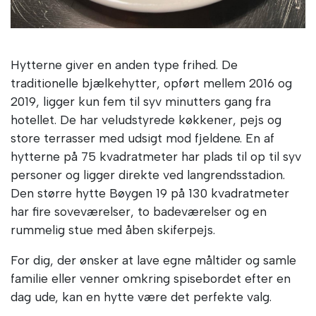
Hytterne giver en anden type frihed. De
traditionelle bjælkehytter, opført mellem 2016 og
2019, ligger kun fem til syv minutters gang fra
hotellet. De har veludstyrede køkkener, pejs og
store terrasser med udsigt mod fjeldene. En af
hytterne på 75 kvadratmeter har plads til op til syv
personer og ligger direkte ved langrendsstadion.
Den større hytte Bøygen 19 på 130 kvadratmeter
har fire soveværelser, to badeværelser og en
rummelig stue med åben skiferpejs.
For dig, der ønsker at lave egne måltider og samle
familie eller venner omkring spisebordet efter en
dag ude, kan en hytte være det perfekte valg.
Samtidig har du mulighed for at besøge hotellet til